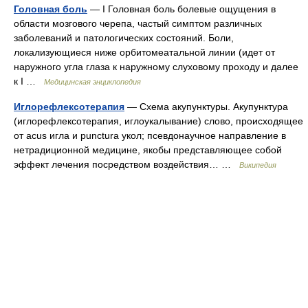
Головная боль
— I Головная боль болевые ощущения в
области мозгового черепа, частый симптом различных
заболеваний и патологических состояний. Боли,
локализующиеся ниже орбитомеатальной линии (идет от
наружного угла глаза к наружному слуховому проходу и далее
к I …
Медицинская энциклопедия
Иглорефлексотерапия
— Схема акупунктуры. Акупунктура
(иглорефлексотерапия, иглоукалывание) слово, происходящее
от acus игла и punctura укол; псевдонаучное направление в
нетрадиционной медицине, якобы представляющее собой
эффект лечения посредством воздействия… …
Википедия